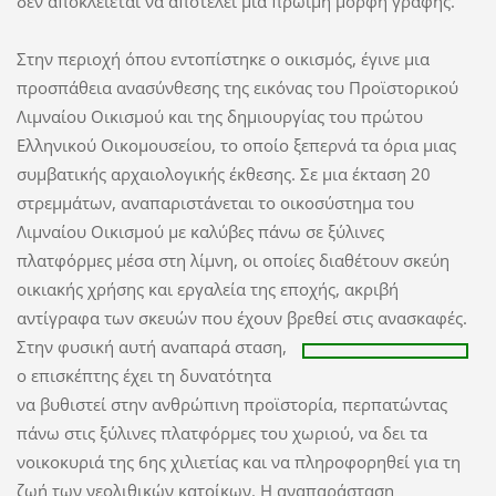
δεν αποκλείεται να αποτελεί μια πρώιμη μορφή γραφής.
Στην περιοχή όπου εντοπίστηκε ο οικισμός, έγινε μια
προσπάθεια ανασύνθεσης της εικόνας του Προϊστορικού
Λιμναίου Οικισμού και της δημιουργίας του πρώτου
Ελληνικού Οικομουσείου, το οποίο ξεπερνά τα όρια μιας
συμβατικής αρχαιολογικής έκθεσης. Σε μια έκταση 20
στρεμμάτων, αναπαριστάνεται το οικοσύστημα του
Λιμναίου Οικισμού με καλύβες πάνω σε ξύλινες
πλατφόρμες μέσα στη λίμνη, οι οποίες διαθέτουν σκεύη
οικιακής χρήσης και εργαλεία της εποχής, ακριβή
αντίγραφα των σκευών που έχουν βρεθεί στις ανασκαφές.
Στην φυσική αυτή αναπαρά
σταση,
ο επισκέπτης έχει τη δυνατότητα
να βυθιστεί στην ανθρώπινη προϊστορία, περπατώντας
πάνω στις ξύλινες πλατφόρμες του χωριού, να δει τα
νοικοκυριά της 6ης χιλιετίας και να πληροφορηθεί για τη
ζωή των νεολιθικών κατοίκων. Η αναπαράσταση